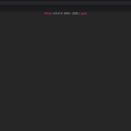
HSuki
v13.0 © 2010 - 2026 |
xgrab