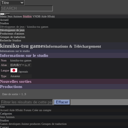
Menu
Jeux
Animes
Studios
VNDB
Aide
HSuki
Accueil
Studios
Développeurs de jeux / kinniku-tsu games
Développeurs de jeux
Producteurs d'animes
Groupes de traduction
Recherche Studios
kinniku-tsu games
Informations & Téléchargement
Informations sur le studio
Informations sur le studio
Nom
kinniku-tsu games
Alias
筋肉痛ゲームズ
Langue
Japonais
Type
Amateur
Nouvelles sorties
Productions
Date de sortie > 1..9
Effacer
Site
Accueil
Aide
HSuki
Forum
Créer un compte
Catégories
Jeux
Animes
Studios
Games developers
Anime producers
Groupes de traduction
Contact