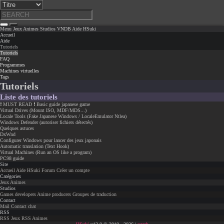
Menu
Jeux
Animes
Studios
VNDB
Aide
HSuki
Accueil
Aide
Tutoriels
Tutoriels
FAQ
Programmes
Machines virtuelles
Tags
Tutoriels
Liste des tutoriels
❗ MUST READ ❗ Basic guide japanese game
Virtual Drives (Mount ISO, MDF/MDS...)
Locale Tools (Fake Japanese Windows / LocaleEmulator Ntlea)
Windows Defender (autoriser fichiers détectés)
Quelques astuces
DxWnd
Configurer Windows pour lancer des jeux japonais
Automatic translation (Text Hook)
Virtual Machines (Run an OS like a program)
PC98 guide
Site
Accueil
Aide
HSuki
Forum
Créer un compte
Catégories
Jeux
Animes
Studios
Games developers
Anime producers
Groupes de traduction
Contact
Mail
Contact chat
RSS
RSS Jeux
RSS Animes