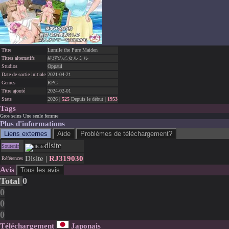
Titre
Lumile the Pure Maiden
Titres alternatifs
純潔の乙女ルミル
Studios
Oppaul
Date de sortie initiale
2021-04-21
Genres
RPG
Titre ajouté
2024-02-01
Stats
2026 |
525
Depuis le début |
1953
Tags
Gros seins
Une seule femme
Plus d'informations
Liens externes
Aide
Problèmes de téléchargement?
dlsite
Soutenir
Dlsite |
RJ319030
Références
Avis
Tous les avis
Total
0
0
0
0
Téléchargement
Japonais