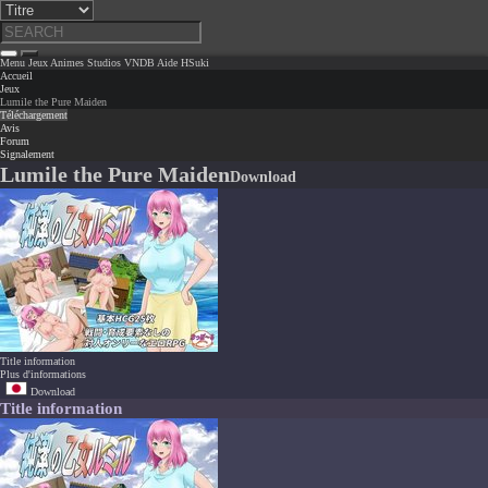
Menu
Jeux
Animes
Studios
VNDB
Aide
HSuki
Accueil
Jeux
Lumile the Pure Maiden
Téléchargement
Avis
Forum
Signalement
Lumile the Pure Maiden
Download
Title information
Plus d'informations
Download
Title information