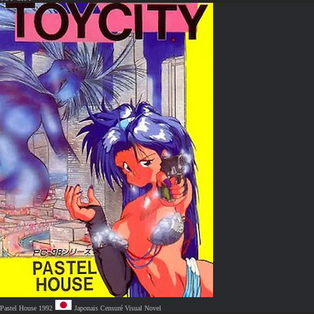
Pastel House
1992
Japonais
Censuré
Visual Novel