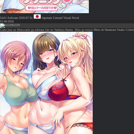
Girl's Software
2026-07-31
Japonais
Censuré
Visual Novel
01-08-2026
65539
Caste joui no Mesu-tachi ga iribitaru Ore no Yaribeya Harem ~Biju ga tsuyoi Mesu de Haramase Onaho Collect