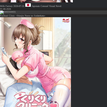
Milk Factory
2026-07-31
Japonais
Censuré
Visual Novel
01-08-2026
64431
Kurikuri Clinic ~Shinjin Nurse no Sodatekata~