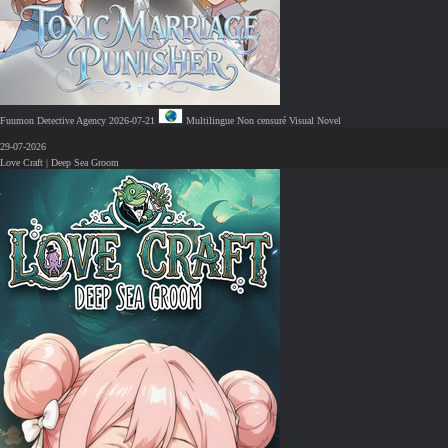
Fuumon Detective Agency
2026-07-21
Multilingue
Non censuré
Visual Novel
29-07-2026
Love Craft | Deep Sea Groom