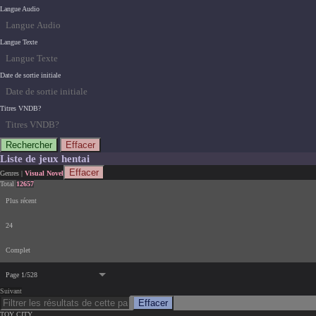
Langue Audio
Langue Texte
Date de sortie initiale
Titres VNDB?
Rechercher
Effacer
Liste de jeux hentai
Effacer
Genres
|
Visual Novel
Total
12657
Plus récent
24
Complet
Page 1/528
Suivant
Effacer
TOY CITY