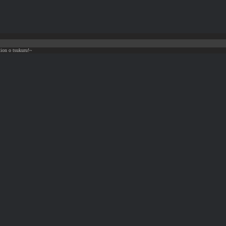
ion o tsukuru!~