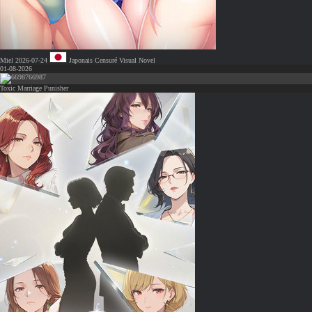
Miel
2026-07-24
Japonais
Censuré
Visual Novel
01-08-2026
66987
Toxic Marriage Punisher