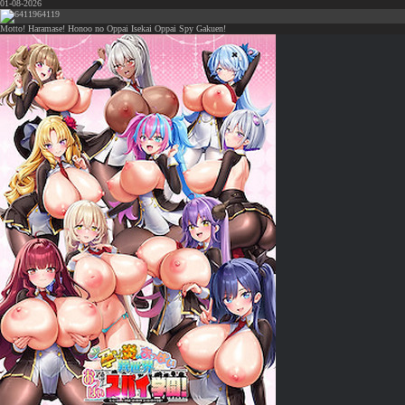
01-08-2026
64119
Motto! Haramase! Honoo no Oppai Isekai Oppai Spy Gakuen!