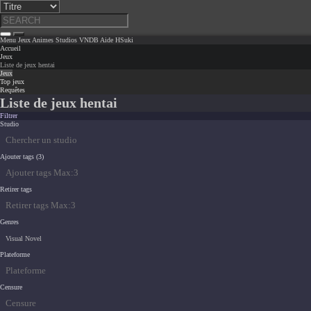
Menu
Jeux
Animes
Studios
VNDB
Aide
HSuki
Accueil
Jeux
Liste de jeux hentai
Jeux
Top jeux
Requêtes
Liste de jeux hentai
Filtrer
Studio
Ajouter tags (3)
Retirer tags
Genres
Visual Novel
Plateforme
Censure